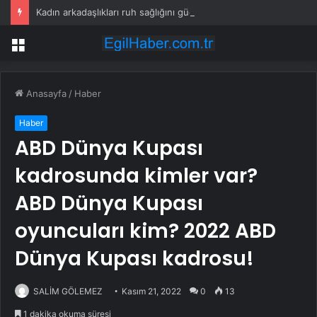
Kadın arkadaşlıkları ruh sağlığını güçlendiriyor
Menü
Anasayfa
/
Haber
Haber
ABD Dünya Kupası
kadrosunda kimler var?
ABD Dünya Kupası
oyuncuları kim? 2022 ABD
Dünya Kupası kadrosu!
SALİM GÖLEMEZ
Kasım 21, 2022
0
13
1 dakika okuma süresi