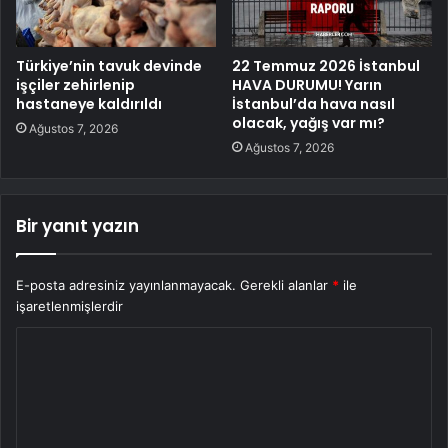
Türkiye’nin tavuk devinde
22 Temmuz 2026 İstanbul
işçiler zehirlenip
HAVA DURUMU! Yarın
hastaneye kaldırıldı
İstanbul’da hava nasıl
olacak, yağış var mı?
Ağustos 7, 2026
Ağustos 7, 2026
Bir yanıt yazın
E-posta adresiniz yayınlanmayacak.
Gerekli alanlar
*
ile
işaretlenmişlerdir
Y
o
r
u