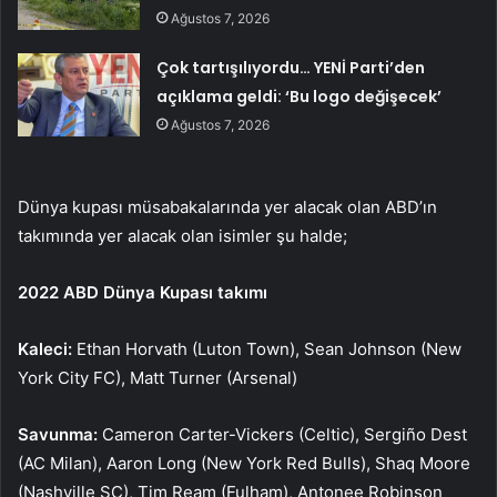
Ağustos 7, 2026
Çok tartışılıyordu… YENİ Parti’den
açıklama geldi: ‘Bu logo değişecek’
Ağustos 7, 2026
Dünya kupası müsabakalarında yer alacak olan ABD’ın
takımında yer alacak olan isimler şu halde;
2022 ABD Dünya Kupası takımı
Kaleci:
Ethan Horvath (Luton Town), Sean Johnson (New
York City FC), Matt Turner (Arsenal)
Savunma:
Cameron Carter-Vickers (Celtic), Sergiño Dest
(AC Milan), Aaron Long (New York Red Bulls), Shaq Moore
(Nashville SC), Tim Ream (Fulham), Antonee Robinson