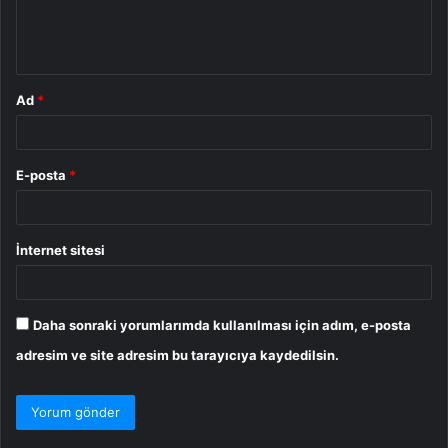
m
*
Ad
*
E-posta
*
İnternet sitesi
Daha sonraki yorumlarımda kullanılması için adım, e-posta
adresim ve site adresim bu tarayıcıya kaydedilsin.