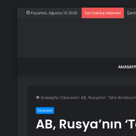
Şanl
Pazartesi, Ağustos 10 2026
Son Dakika Haberleri
ANASAY
Anasayfa
/
Ekonomi
/
AB, Rusya’nın ‘Tahıl Koridor
Ekonomi
AB, Rusya’nın ‘T