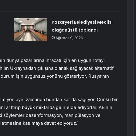
Pazaryeri Belediyesi Meclisi
olağanüstü toplandı
Ağustos 9, 2026
ın dünya pazarlarına ihracatı için en uygun rotayı
ılın Ukrayna’dan çıkışına olanak sağlayacak alternatif
 Bu durum işin uygunsuz yönünü gösteriyor. Rusya’nın
lmıyor, aynı zamanda bundan kâr da sağlıyor. Çünkü bir
rını arttırıp büyük miktarda gelir elde ediyorlar. AB’nin
eki söylemler dezenformasyon, manipülasyon ve
şletmesine katılmaya davet ediyoruz.”