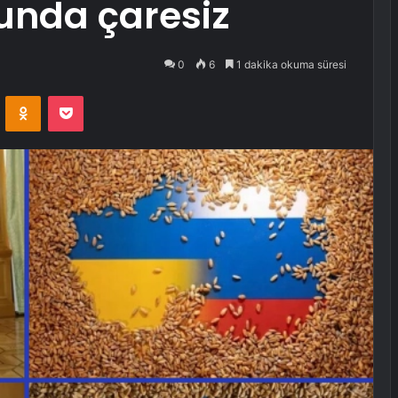
nda çaresiz
0
6
1 dakika okuma süresi
VKontakte
Odnoklassniki
Pocket