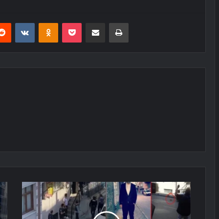
erest
Reddit
VKontakte
Odnoklassniki
Pocket
E-Posta ile paylaş
Yazdır