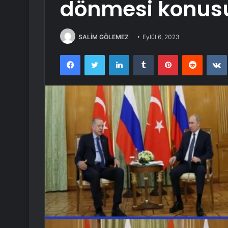
dönmesi konusu
SALİM GÖLEMEZ
Eylül 6, 2023
Facebook
Twitter
LinkedIn
Tumblr
Pinterest
Reddit