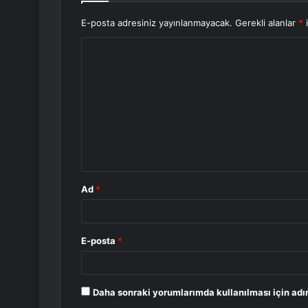
E-posta adresiniz yayınlanmayacak.
Gerekli alanlar
*
i
Y
o
r
u
m
*
Ad
*
E-posta
*
Daha sonraki yorumlarımda kullanılması için adı