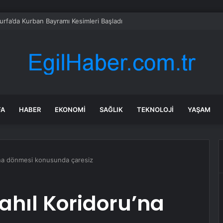
ıurfa’da Kurban Bayramı Kesimleri Başladı
FA
HABER
EKONOMI
SAĞLIK
TEKNOLOJI
YAŞAM
u’na dönmesi konusunda çaresiz
ahıl Koridoru’na