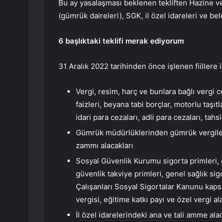
Bu ay yasalaşması beklenen tekliften Hazine ve 
(gümrük daireleri), SGK, il özel idareleri ve b
6 başlıktaki teklifi merak ediyorum
31 Aralık 2022 tarihinden önce işlenen fiillere 
Vergi, resim, harç ve bunlara bağlı vergi c
faizleri, beyana tabi borçlar, motorlu taşı
idari para cezaları, adli para cezaları, tahsi
Gümrük müdürlüklerinden gümrük vergileri,
zammı alacakları
Sosyal Güvenlik Kurumu sigorta primleri, e
güvenlik takviye primleri, genel sağlık sigo
Çalışanları Sosyal Sigortalar Kanunu kap
vergisi, eğitime katkı payı ve özel vergi al
İl özel idarelerindeki ana ve tali amme ala