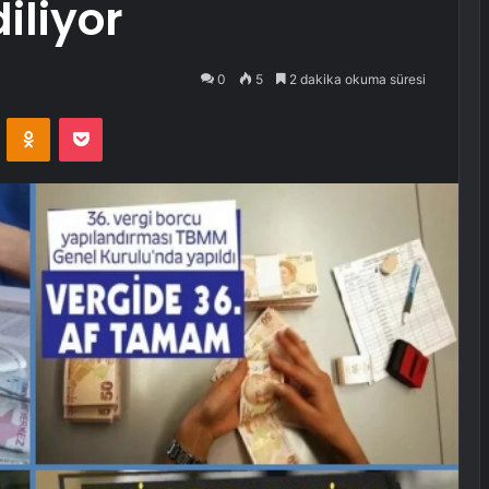
iliyor
0
5
2 dakika okuma süresi
VKontakte
Odnoklassniki
Pocket