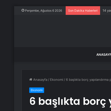
14 ya
Perşembe, Ağustos 6 2026
Son Dakika Haberleri
ANASAY
Anasayfa
/
Ekonomi
/
6 başlıkta borç yapılandırma 
Ekonomi
6 başlıkta borç