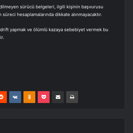
 edilmeyen sürücü belgeleri, ilgili kişinin başvurusu
 süreci hesaplamalarında dikkate alınmayacaktır.
 drift yapmak ve ölümlü kazaya sebebiyet vermek bu
r.
erest
Reddit
VKontakte
Odnoklassniki
Pocket
E-Posta ile paylaş
Yazdır