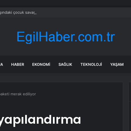
şındaki çocuk savaş uçaklarını alarma geçirdi
FA
HABER
EKONOMI
SAĞLIK
TEKNOLOJI
YAŞAM
paketi merak ediliyor
 yapılandırma