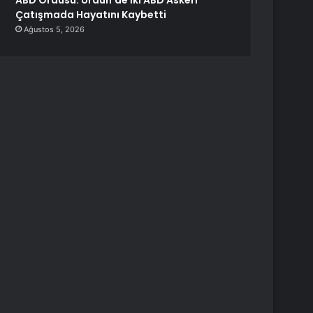
ABD Ordusu: Ürdün’de İki ABD Askeri
Çatışmada Hayatını Kaybetti
Ağustos 5, 2026