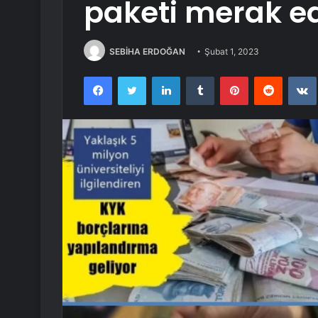
paketi merak ed
SEBİHA ERDOĞAN
Şubat 1, 2023
Facebook
Twitter
LinkedIn
Tumblr
Pinterest
Reddit